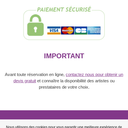
/
prestataire
IMPORTANT
Avant toute réservation en ligne,
contactez nous pour obtenir un
devis gratuit
et connaître la disponibilité des artistes ou
prestataires de votre choix.
© 2006 - 2026
BFL Events
Nous utilisons des cookies pour vous garantir une meilleure expérience de