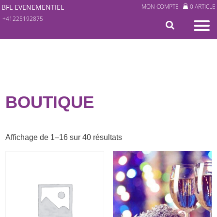
BFL EVENEMENTIEL
MON COMPTE
0 ARTICLE
+41225192875
BOUTIQUE
Trié
Affichage de 1–16 sur 40 résultats
du
plus
récent
au
plus
ancien