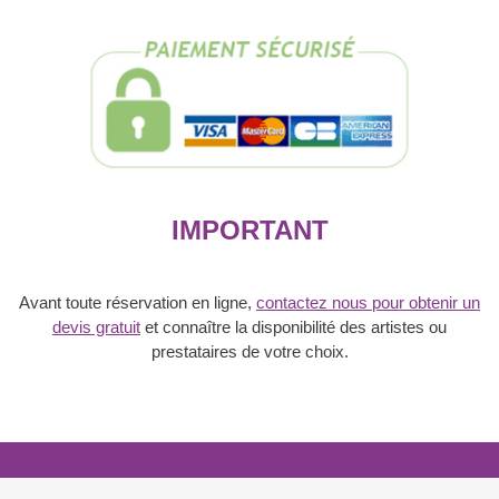
Bryan
du
04.07.26
-
400.00
CHF
IMPORTANT
Avant toute réservation en ligne,
contactez nous pour obtenir un
devis gratuit
et connaître la disponibilité des artistes ou
prestataires de votre choix.
© 2006 - 2026
BFL Events